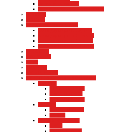
Лист оцинкованный
Лист просечно-вытяжной (ПВЛ)
ПОЛОСА
УГОЛОК
БАЛКА ДВУТАВРОВАЯ
Балка двутавровая Серия Б
Балка двутавровая Серия М
Балка двутавровая Серия К
Балка двутавровая Серия Ш
ШВЕЛЛЕР
АРМАТУРА
КРУГ
КВАДРАТ
РАСХОДНИКИ
ЦВЕТНОЙ ПРОКАТ И СПЛАВЫ
ЛАТУНЬ
ТРУБА ЛАТУНЬ
ЛИСТ ЛАТУНЬ
КРУГ (ПРУТОК)
БРОНЗА
КРУГ , ПРУТОК
ЛЕНТА
МЕДНЫЙ ПРОКАТ
ЛИСТ
ПРУТОК КРУГ