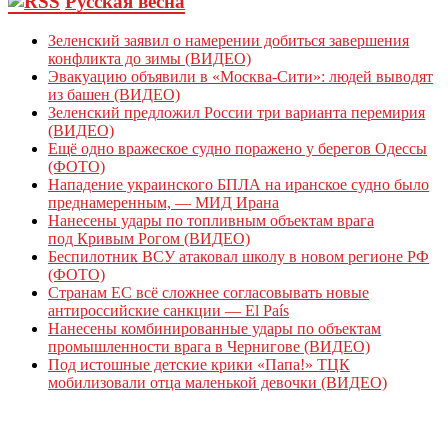
Русская весна
Зеленский заявил о намерении добиться завершения
конфликта до зимы (ВИДЕО)
Эвакуацию объявили в «Москва-Сити»: людей выводят
из башен (ВИДЕО)
Зеленский предложил России три варианта перемирия
(ВИДЕО)
Ещё одно вражеское судно поражено у берегов Одессы
(ФОТО)
Нападение украинского БПЛА на иранское судно было
преднамеренным, — МИД Ирана
Нанесены удары по топливным объектам врага
под Кривым Рогом (ВИДЕО)
Беспилотник ВСУ атаковал школу в новом регионе РФ
(ФОТО)
Странам ЕС всё сложнее согласовывать новые
антироссийские санкции — El País
Нанесены комбинированные удары по объектам
промышленности врага в Чернигове (ВИДЕО)
Под истошные детские крики «Папа!» ТЦК
мобилизовали отца маленькой девочки (ВИДЕО)
Контакты