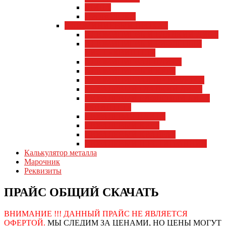
ШИНА
ПРОВОЛОКА
АЛЮМИНИЕВЫЙ ПРОКАТ
АЛЮМИНИЕВЫЙ ГЛАДКИЙ ЛИСТ
АЛЮМИНИЕВЫЙ РИФЛЁНЫЙ
ЛИСТ «КВИНТЕТ»
АЛЮМИНИЕВАЯ ПЛИТА
АЛЮМИНИЕВЫЙ КРУГ
АЛЮМИНИЕВАЯ ПРОВОЛОКА
ДЮРАЛЕВЫЙ ГЛАДКИЙ ЛИСТ
ДЮРАЛЕВЫЙ РИФЛЁНЫЙ ЛИСТ
«КВИНТЕТ»
ДЮРАЛЕВАЯ ПЛИТА
ДЮРАЛЕВЫЙ КРУГ
ДЮРАЛЕВЫЙ КВАДРАТ
ДЮРАЛЕВЫЙ ШЕСТИГРАННИК
Калькулятор металла
Марочник
Реквизиты
ПРАЙС ОБЩИЙ СКАЧАТЬ
ВНИМАНИЕ !!! ДАННЫЙ ПРАЙС НЕ ЯВЛЯЕТСЯ
ОФЕРТОЙ.
МЫ СЛЕДИМ ЗА ЦЕНАМИ, НО ЦЕНЫ МОГУТ