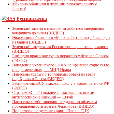
Макрона обвинили в желании развязать войну с
Россией
Русская весна
Зеленский заявил о намерении добиться завершения
конфликта до зимы (ВИДЕО)
Эвакуацию объявили в «Москва-Сити»: людей выводят
из башен (ВИДЕО)
Зеленский предложил России три варианта перемирия
(ВИДЕО)
Ещё одно вражеское судно поражено у берегов Одессы
(ФОТО)
Нападение украинского БПЛА на иранское судно было
преднамеренным, — МИД Ирана
Нанесены удары по топливным объектам врага
под Кривым Рогом (ВИДЕО)
Беспилотник ВСУ атаковал школу в новом регионе РФ
(ФОТО)
Странам ЕС всё сложнее согласовывать новые
антироссийские санкции — El País
Нанесены комбинированные удары по объектам
промышленности врага в Чернигове (ВИДЕО)
Под истошные детские крики «Папа!» ТЦК