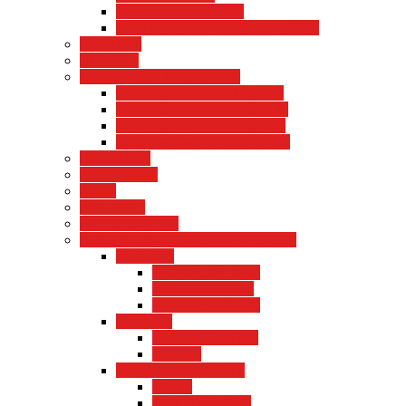
Лист оцинкованный
Лист просечно-вытяжной (ПВЛ)
ПОЛОСА
УГОЛОК
БАЛКА ДВУТАВРОВАЯ
Балка двутавровая Серия Б
Балка двутавровая Серия М
Балка двутавровая Серия К
Балка двутавровая Серия Ш
ШВЕЛЛЕР
АРМАТУРА
КРУГ
КВАДРАТ
РАСХОДНИКИ
ЦВЕТНОЙ ПРОКАТ И СПЛАВЫ
ЛАТУНЬ
ТРУБА ЛАТУНЬ
ЛИСТ ЛАТУНЬ
КРУГ (ПРУТОК)
БРОНЗА
КРУГ , ПРУТОК
ЛЕНТА
МЕДНЫЙ ПРОКАТ
ЛИСТ
ПРУТОК КРУГ