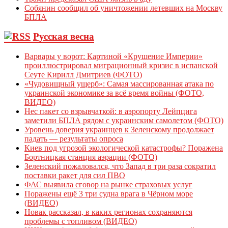
Собянин сообщил об уничтожении летевших на Москву
БПЛА
Русская весна
Варвары у ворот: Картиной «Крушение Империи»
проиллюстрировал миграционный кризис в испанской
Сеуте Кирилл Дмитриев (ФОТО)
«Чудовищный ущерб»: Самая массированная атака по
украинской экономике за всё время войны (ФОТО,
ВИДЕО)
Нес пакет со взрывчаткой: в аэропорту Лейпцига
заметили БПЛА рядом с украинским самолетом (ФОТО)
Уровень доверия украинцев к Зеленскому продолжает
падать — результаты опроса
Киев под угрозой экологической катастрофы? Поражена
Бортницкая станция аэрации (ФОТО)
Зеленский пожаловался, что Запад в три раза сократил
поставки ракет для сил ПВО
ФАС выявила сговор на рынке страховых услуг
Поражены ещё 3 три судна врага в Чёрном море
(ВИДЕО)
Новак рассказал, в каких регионах сохраняются
проблемы с топливом (ВИДЕО)