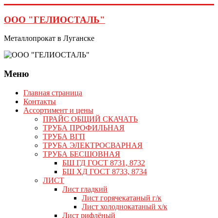
Перейти
к
ООО "ГЕЛИОСТАЛЬ"
содержимому
Металлопрокат в Луганске
Меню
Главная страница
Контакты
Ассортимент и цены
ПРАЙС ОБЩИЙ СКАЧАТЬ
ТРУБА ПРОФИЛЬНАЯ
ТРУБА ВГП
ТРУБА ЭЛЕКТРОСВАРНАЯ
ТРУБА БЕСШОВНАЯ
БШ ГД ГОСТ 8731, 8732
БШ ХД ГОСТ 8733, 8734
ЛИСТ
Лист гладкий
Лист горячекатаный г/к
Лист холоднокатаный х/к
Лист рифлёный