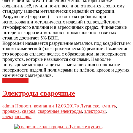
блестящий во всех отношениях металл который может
сохранить всё, ну или почти все, и он относится к золотому
стандарту защиты металлических изделий от коррозии.
Разрушение (коррозия) — это острая проблема при
использовании металлических изделий под воздействием
атмосферного влияния и в агрессивных средах. Финансовые
потери от коррозии металлов в промышленно развитых
странах достигает 5% ВВП.
Коррозией называется разрушение металлов под воздействием
только химической (электрохимической) реакции. Ржавление
это коррозия сплавов железа с образованием на поверхности
продуктов, которые называются окислами. Наиболее
популярные методы защиты — металлизация и покрытие
поверхности изделий полимерами из плёнок, красок и других
химических материалов.
Читать далее
Электроды сварочные
admin
Новости компании
12.03.2017
в Луганске
,
купить
,
продажа
,
сварка
,
сварочные электроды
,
электроды
,
электросварка