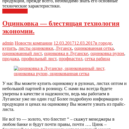
продукции, прежде всего, необходимо знать его основные
технические характеристики.
Читать далее
Оцинковка — блестящая технология
экономии.
admin
Новости компании
12.03.2017
12.03.2017
в городе
,
купить
,
листы оцинковки
,
Луганск
,
оцинкованная сетка
,
оцинкованный лист
,
оцинковка в Луганске
,
оцинковка рулон
,
продажа
,
профильный лист
,
профнастил
,
сетка рабица
У нас Вы можете купить оцинковку в рулонах, листах оптом и
небольшой партией в розницу. С нами вы всегда будете
уверены в качестве и надежности, ведь мы работаем в
Луганске уже ни один год! Более подробную информацию о
продукции и ценах на оцинковку Вы можете узнать из прайс-
листа.
Не всё то — золото, что блестит “ – скажут менеджеры в
любом банке и будут почти правы, почти …. Цинк –