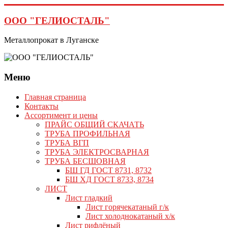
Перейти
к
ООО "ГЕЛИОСТАЛЬ"
содержимому
Металлопрокат в Луганске
Меню
Главная страница
Контакты
Ассортимент и цены
ПРАЙС ОБЩИЙ СКАЧАТЬ
ТРУБА ПРОФИЛЬНАЯ
ТРУБА ВГП
ТРУБА ЭЛЕКТРОСВАРНАЯ
ТРУБА БЕСШОВНАЯ
БШ ГД ГОСТ 8731, 8732
БШ ХД ГОСТ 8733, 8734
ЛИСТ
Лист гладкий
Лист горячекатаный г/к
Лист холоднокатаный х/к
Лист рифлёный