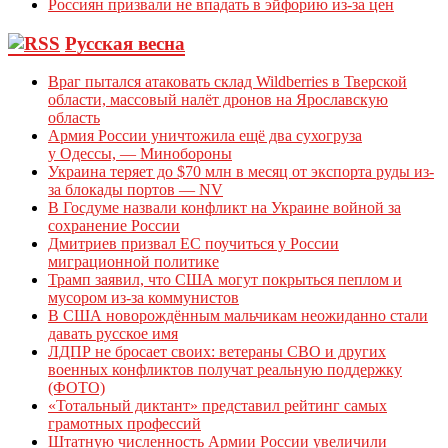
Россиян призвали не впадать в эйфорию из-за цен
Русская весна
Враг пытался атаковать склад Wildberries в Тверской
области, массовый налёт дронов на Ярославскую
область
Армия России уничтожила ещё два сухогруза
у Одессы, — Минобороны
Украина теряет до $70 млн в месяц от экспорта руды из-
за блокады портов — NV
В Госдуме назвали конфликт на Украине войной за
сохранение России
Дмитриев призвал ЕС поучиться у России
миграционной политике
Трамп заявил, что США могут покрыться пеплом и
мусором из-за коммунистов
В США новорождённым мальчикам неожиданно стали
давать русское имя
ЛДПР не бросает своих: ветераны СВО и других
военных конфликтов получат реальную поддержку
(ФОТО)
«Тотальный диктант» представил рейтинг самых
грамотных профессий
Штатную численность Армии России увеличили