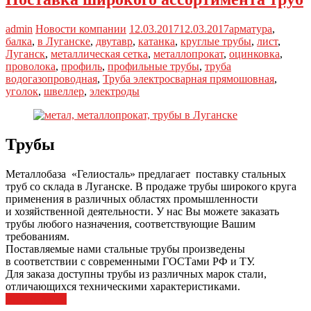
admin
Новости компании
12.03.2017
12.03.2017
арматура
,
балка
,
в Луганске
,
двутавр
,
катанка
,
круглые трубы
,
лист
,
Луганск
,
металлическая сетка
,
металлопрокат
,
оцинковка
,
проволока
,
профиль
,
профильные трубы
,
труба
водогазопроводная
,
Труба электросварная прямошовная
,
уголок
,
швеллер
,
электроды
Трубы
Металлобаза «Гелиосталь» предлагает поставку стальных
труб со склада в Луганске. В продаже трубы широкого круга
применения в различных областях промышленности
и хозяйственной деятельности. У нас Вы можете заказать
трубы любого назначения, соответствующие Вашим
требованиям.
Поставляемые нами стальные трубы произведены
в соответствии с современными ГОСТами РФ и ТУ.
Для заказа доступны трубы из различных марок стали,
отличающихся техническими характеристиками.
Читать далее