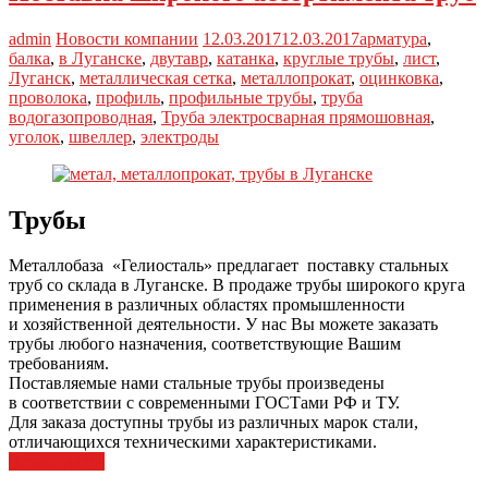
admin
Новости компании
12.03.2017
12.03.2017
арматура
,
балка
,
в Луганске
,
двутавр
,
катанка
,
круглые трубы
,
лист
,
Луганск
,
металлическая сетка
,
металлопрокат
,
оцинковка
,
проволока
,
профиль
,
профильные трубы
,
труба
водогазопроводная
,
Труба электросварная прямошовная
,
уголок
,
швеллер
,
электроды
Трубы
Металлобаза «Гелиосталь» предлагает поставку стальных
труб со склада в Луганске. В продаже трубы широкого круга
применения в различных областях промышленности
и хозяйственной деятельности. У нас Вы можете заказать
трубы любого назначения, соответствующие Вашим
требованиям.
Поставляемые нами стальные трубы произведены
в соответствии с современными ГОСТами РФ и ТУ.
Для заказа доступны трубы из различных марок стали,
отличающихся техническими характеристиками.
Читать далее