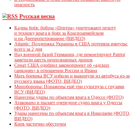
опасность
Русская весна
Кадры боёв: бойцы «Центра» уничтожают пехоту
и технику врага в боях за Красноармейском
и на Днепропетровщине (ВИДЕО)
Atlantic: Поддержка Украины в США потеряла импульс
всего за 2 дня
Над военной базой Германии, где ремонтируют Patriot
заметили шесть неопознанных дронов
Сенат США одобрил законопроект об «адских
санкциях» в отношении России и Ирана
Мать боевика ВСУ избили и выкинули из автобуса из-за
русского языка (ФОТО, ВИДЕО)
Минобороны: Поражены ещё три сухогруза с грузами
ВСУ (ВИДЕО)
Нанесены удары по объектам врага в Одессе (ФОТО)
Атаковано и пылает очередное судно врага у Одессы
(ФОТО, ВИДЕО)
Удары нанесены по объектам врага в Николаеве (ФОТО,
ВИДЕО)
Киев частично обесточен