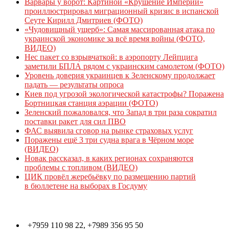
Варвары у ворот: Картиной «Крушение Империи»
проиллюстрировал миграционный кризис в испанской
Сеуте Кирилл Дмитриев (ФОТО)
«Чудовищный ущерб»: Самая массированная атака по
украинской экономике за всё время войны (ФОТО,
ВИДЕО)
Нес пакет со взрывчаткой: в аэропорту Лейпцига
заметили БПЛА рядом с украинским самолетом (ФОТО)
Уровень доверия украинцев к Зеленскому продолжает
падать — результаты опроса
Киев под угрозой экологической катастрофы? Поражена
Бортницкая станция аэрации (ФОТО)
Зеленский пожаловался, что Запад в три раза сократил
поставки ракет для сил ПВО
ФАС выявила сговор на рынке страховых услуг
Поражены ещё 3 три судна врага в Чёрном море
(ВИДЕО)
Новак рассказал, в каких регионах сохраняются
проблемы с топливом (ВИДЕО)
ЦИК провёл жеребьёвку по размещению партий
в бюллетене на выборах в Госдуму
Контакты
+7959 110 98 22, +7989 356 95 50