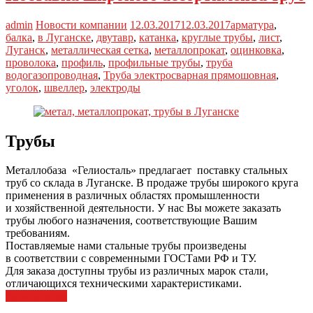
admin
Новости компании
12.03.2017
12.03.2017
арматура
,
балка
,
в Луганске
,
двутавр
,
катанка
,
круглые трубы
,
лист
,
Луганск
,
металлическая сетка
,
металлопрокат
,
оцинковка
,
проволока
,
профиль
,
профильные трубы
,
труба
водогазопроводная
,
Труба электросварная прямошовная
,
уголок
,
швеллер
,
электроды
Трубы
Металлобаза «Гелиосталь» предлагает поставку стальных
труб со склада в Луганске. В продаже трубы широкого круга
применения в различных областях промышленности
и хозяйственной деятельности. У нас Вы можете заказать
трубы любого назначения, соответствующие Вашим
требованиям.
Поставляемые нами стальные трубы произведены
в соответствии с современными ГОСТами РФ и ТУ.
Для заказа доступны трубы из различных марок стали,
отличающихся техническими характеристиками.
Читать далее