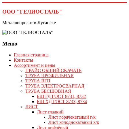
Перейти
к
ООО "ГЕЛИОСТАЛЬ"
содержимому
Металлопрокат в Луганске
Меню
Главная страница
Контакты
Ассортимент и цены
ПРАЙС ОБЩИЙ СКАЧАТЬ
ТРУБА ПРОФИЛЬНАЯ
ТРУБА ВГП
ТРУБА ЭЛЕКТРОСВАРНАЯ
ТРУБА БЕСШОВНАЯ
БШ ГД ГОСТ 8731, 8732
БШ ХД ГОСТ 8733, 8734
ЛИСТ
Лист гладкий
Лист горячекатаный г/к
Лист холоднокатаный х/к
Лист рифлёный