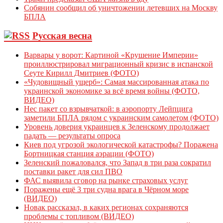
Собянин сообщил об уничтожении летевших на Москву
БПЛА
Русская весна
Варвары у ворот: Картиной «Крушение Империи»
проиллюстрировал миграционный кризис в испанской
Сеуте Кирилл Дмитриев (ФОТО)
«Чудовищный ущерб»: Самая массированная атака по
украинской экономике за всё время войны (ФОТО,
ВИДЕО)
Нес пакет со взрывчаткой: в аэропорту Лейпцига
заметили БПЛА рядом с украинским самолетом (ФОТО)
Уровень доверия украинцев к Зеленскому продолжает
падать — результаты опроса
Киев под угрозой экологической катастрофы? Поражена
Бортницкая станция аэрации (ФОТО)
Зеленский пожаловался, что Запад в три раза сократил
поставки ракет для сил ПВО
ФАС выявила сговор на рынке страховых услуг
Поражены ещё 3 три судна врага в Чёрном море
(ВИДЕО)
Новак рассказал, в каких регионах сохраняются
проблемы с топливом (ВИДЕО)