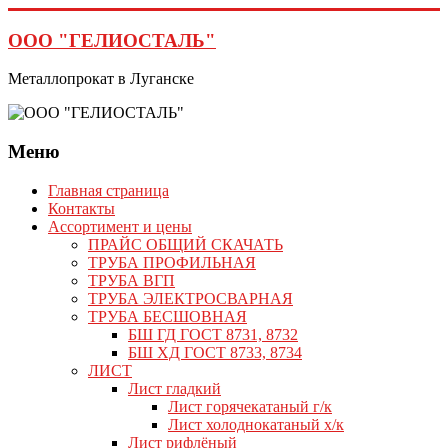
Перейти
к
ООО "ГЕЛИОСТАЛЬ"
содержимому
Металлопрокат в Луганске
Меню
Главная страница
Контакты
Ассортимент и цены
ПРАЙС ОБЩИЙ СКАЧАТЬ
ТРУБА ПРОФИЛЬНАЯ
ТРУБА ВГП
ТРУБА ЭЛЕКТРОСВАРНАЯ
ТРУБА БЕСШОВНАЯ
БШ ГД ГОСТ 8731, 8732
БШ ХД ГОСТ 8733, 8734
ЛИСТ
Лист гладкий
Лист горячекатаный г/к
Лист холоднокатаный х/к
Лист рифлёный